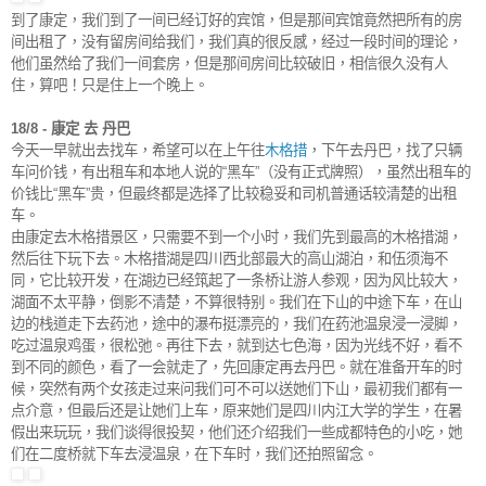
到了康定，我们到了一间已经订好的宾馆，但是那间宾馆竟然把所有的房
间出租了，没有留房间给我们，我们真的很反感，经过一段时间的理论，
他们虽然给了我们一间套房，但是那间房间比较破旧，相信很久没有人
住，算吧！只是住上一个晚上。
18/8 - 康定 去 丹巴
今天一早就出去找车，希望可以在上午往
木格措
，下午去丹巴，找了只辆
车问价钱，有出租车和本地人说的“黑车”（没有正式牌照），虽然出租车的
价钱比“黑车”贵，但最终都是选择了比较稳妥和司机普通话较清楚的出租
车。
由康定去木格措景区，只需要不到一个小时，我们先到最高的木格措湖，
然后往下玩下去。木格措湖是四川西北部最大的高山湖泊，和伍须海不
同，它比较开发，在湖边已经筑起了一条桥让游人参观，因为风比较大，
湖面不太平静，倒影不清楚，不算很特别。我们在下山的中途下车，在山
边的栈道走下去药池，途中的瀑布挺漂亮的，我们在药池温泉浸一浸脚，
吃过温泉鸡蛋，很松弛。再往下去，就到达七色海，因为光线不好，看不
到不同的颜色，看了一会就走了，先回康定再去丹巴。就在准备开车的时
候，突然有两个女孩走过来问我们可不可以送她们下山，最初我们都有一
点介意，但最后还是让她们上车，原来她们是四川内江大学的学生，在暑
假出来玩玩，我们谈得很投契，他们还介绍我们一些成都特色的小吃，她
们在二度桥就下车去浸温泉，在下车时，我们还拍照留念。