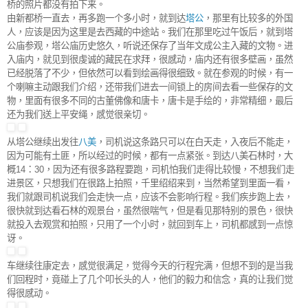
桥的照片都没有拍下来。
由新都桥一直去，再多跑一个多小时，就到达
塔公
，那里有比较多的外国
人，应该是因为这里是去西藏的中途站。我们在那里吃过午饭后，就到塔
公庙参观，塔公庙历史悠久，听说还保存了当年文成公主入藏的文物。进
入庙内，就见到很虔诚的藏民在求拜，很感动，庙内还有很多壁画，虽然
已经脱落了不少，但依然可以看到
绘画得
很细致。就在参观的时候，有一
个喇嘛主动跟我们介绍，还带我们进去一间锁上的房间去看一些保存的文
物，里面有很多不同的古董佛像和唐卡，唐卡是手绘的，非常精细，最后
还为我们送上平安绳，感觉很亲切。
从塔公继续出发往
八美
，司机说这条路只可以在白天走，入夜后不能走，
因为可能有土匪，所以经过的时候，都有一点紧张。到达八美石林时，大
概14：30，因为还有很多路程要跑，司机怕我们走得比较慢，不想我们走
进景区，只想我们在很路上拍照，千里绍绍来到，当然希望到里面一看，
我们就跟司机说我们会走快一点，应该不会影响行程。我们疾步跑上去，
很快就到达看石林的观景台，虽然很喘气，但是看见那特别的景色，很快
就投入去观赏和拍照，只用了一个小时，就回到车上，司机都感到一点惊
讶。
车
继续往康定去
，感觉很满足，觉得今天的行程完满，但想不到的是当我
们回程时，竟碰上了几个叩长头的人，他们的毅力和信念，真的让我们觉
得很感动。