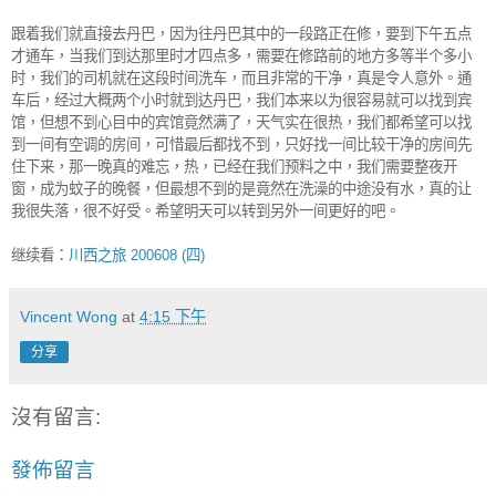
跟着我们就直接去丹巴，因为往丹巴其中
的
一段路正在修，要到下午五点
才通车，当我们到达那里时才四点多，需要在修路前的地方多等半个多小
时，我们的司机就在这段时间洗车，而且非常的干净，真是令人意外。通
车后，经过大概两个小时就到达丹巴，我们本来以为很容易就可以找到宾
馆，但想不到心目中的宾馆竟然满了，天气实在很热，我们都希望可以找
到一间有空调的房间，可惜最后都找不到，只好找一间比较干净的房间先
住下来，那一晚真的难忘，热，已经在我们预料之中，我们需要整夜开
窗，成为蚊子的晚餐，但最想不到的是竟然在洗澡的中途没有水，真的让
我很失落，很不好受。希望明天可以转到另外一间更好的吧。
继续看：
川西之旅 200608 (四)
Vincent Wong
at
4:15 下午
分享
沒有留言:
發佈留言