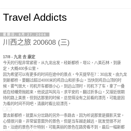
Travel Addicts
星期日, 8月 27, 2006
川西之旅 200608 (三)
17/8 - 九龙 去 康定
今天的行程非常紧密，从九龙出发，经新都桥，塔公，八美石林，到康
定，大概400多公里。
因为希望可以有更多的时间在途中的景点，今天提早在7：30出发。由九龙
到新都桥，要翻过超过4000米的鸡丑山和折多山。当快到
鸡丑山
顶的时
候，雾气
很大
，司机开车都很小心，到达山顶时，司机下了车，拿了一叠
纸在经幡旁抛起来，他说这叫风马，求平安的。翻过折多山，又接近很期
待的路上美景，但到达那里的时候，总觉得没有之前看的漂亮，可能是因
为看的时间不同吧，清晨时看比较漂亮。
要去新都桥，就要从分岔路的另外一条路去，因为听说那里是摄影天堂，
心情很兴奋，非常留意窗外的景色，但是当车越走越远，就发觉很不对
劲，沿途的景色不什特别，可能美丽的景色在路旁看不到，最后一幅新都